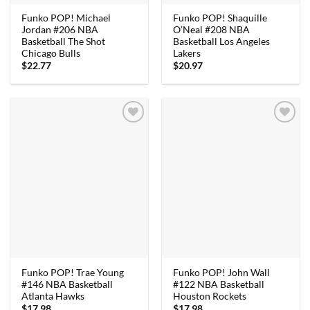
Funko POP! Michael
Funko POP! Shaquille
Jordan #206 NBA
O’Neal #208 NBA
Basketball The Shot
Basketball Los Angeles
Chicago Bulls
Lakers
$
22.77
$
20.97
Funko POP! Trae Young
Funko POP! John Wall
#146 NBA Basketball
#122 NBA Basketball
Atlanta Hawks
Houston Rockets
$
17.98
$
17.98