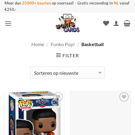
Ga
Meer dan
25000+ kaarten
op voorraad!
-
Gratis verzending in
NL
vanaf
€250,-
naar
inhoud
Home
/
Funko Pop!
/
Basketball
FILTER