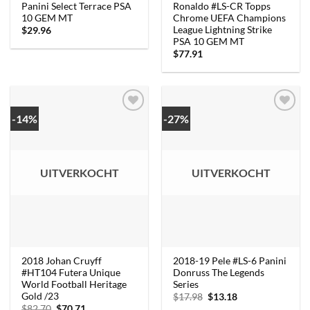
Panini Select Terrace PSA
Ronaldo #LS-CR Topps
10 GEM MT
Chrome UEFA Champions
League Lightning Strike
$
29.96
PSA 10 GEM MT
$
77.91
-14%
-27%
UITVERKOCHT
UITVERKOCHT
2018 Johan Cruyff
2018-19 Pele #LS-6 Panini
#HT104 Futera Unique
Donruss The Legends
World Football Heritage
Series
Gold /23
Oorspronkelijke
Huidige
$
17.98
$
13.18
prijs
prijs
Oorspronkelijke
Huidige
$
82.70
$
70.71