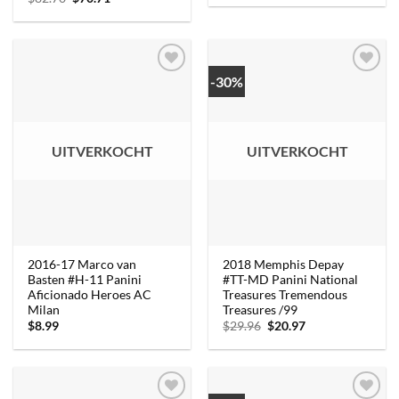
was:
is:
prijs
prijs
$17.98.
$13.18.
was:
is:
$82.70.
$70.71.
-30%
UITVERKOCHT
UITVERKOCHT
2016-17 Marco van
2018 Memphis Depay
Basten #H-11 Panini
#TT-MD Panini National
Aficionado Heroes AC
Treasures Tremendous
Milan
Treasures /99
Oorspronkelijke
Huidige
$
8.99
$
29.96
$
20.97
prijs
prijs
was:
is:
$29.96.
$20.97.