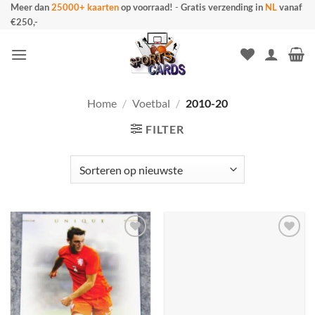
Ga
Meer dan
25000+ kaarten
op voorraad!
-
Gratis verzending in
NL
vanaf
€250,-
naar
inhoud
Home
/
Voetbal
/
2010-20
FILTER