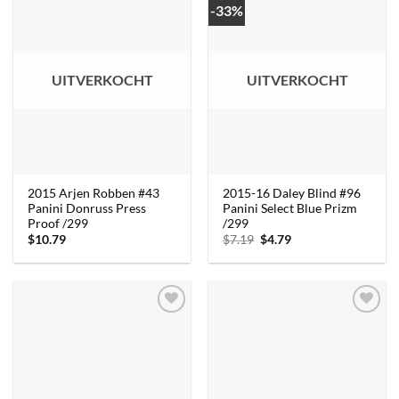
-33%
UITVERKOCHT
UITVERKOCHT
2015 Arjen Robben #43
2015-16 Daley Blind #96
Panini Donruss Press
Panini Select Blue Prizm
Proof /299
/299
Oorspronkelijke
Huidige
$
10.79
$
7.19
$
4.79
prijs
prijs
was:
is:
$7.19.
$4.79.