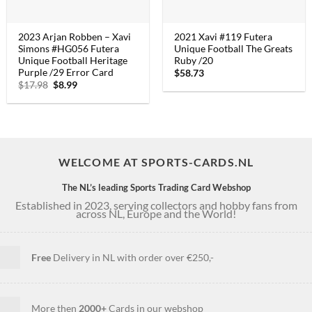
2023 Arjan Robben – Xavi
2021 Xavi #119 Futera
Simons #HG056 Futera
Unique Football The Greats
Unique Football Heritage
Ruby /20
Purple /29 Error Card
$
58.73
$
17.98
Oorspronkelijke
$
8.99
Huidige
prijs
prijs
was:
is:
$17.98.
$8.99.
WELCOME AT SPORTS-CARDS.NL
The NL’s leading Sports Trading Card Webshop
Established in 2023, serving collectors and hobby fans from
across NL, Europe and the World!
Free
Delivery in NL with order over €250,-
More then
2000+
Cards in our webshop