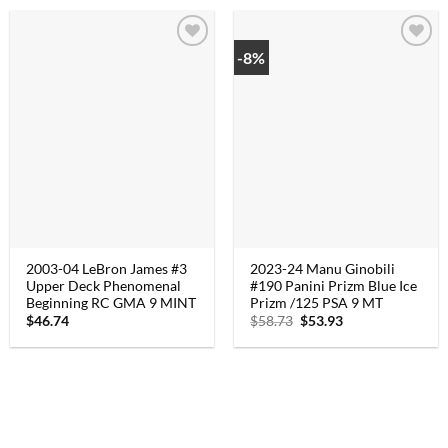
-8%
2003-04 LeBron James #3
2023-24 Manu Ginobili
Upper Deck Phenomenal
#190 Panini Prizm Blue Ice
Beginning RC GMA 9 MINT
Prizm /125 PSA 9 MT
$
46.74
$
58.73
Oorspronkelijke
$
53.93
Huidige
prijs
prijs
was:
is:
$58.73.
$53.93.