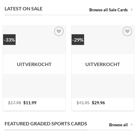
LATEST ON SALE
Browse all Sale Cards
-33%
-29%
UITVERKOCHT
UITVERKOCHT
$
17.98
Oorspronkelijke
$
11.99
Huidige
$
41.95
Oorspronkelijke
$
29.96
Huidige
prijs
prijs
prijs
prijs
was:
is:
was:
is:
$17.98.
$11.99.
$41.95.
$29.96.
FEATURED GRADED SPORTS CARDS
Browse all