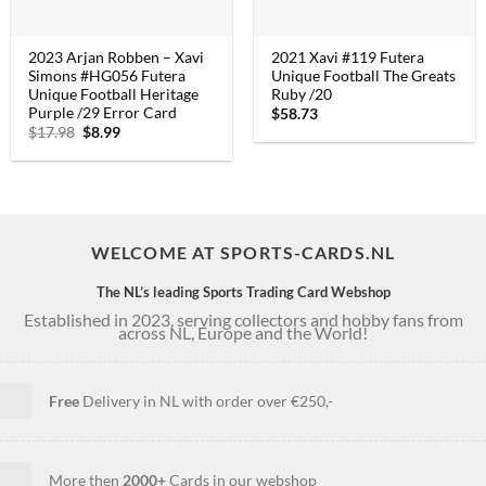
2023 Arjan Robben – Xavi
2021 Xavi #119 Futera
Simons #HG056 Futera
Unique Football The Greats
Unique Football Heritage
Ruby /20
Purple /29 Error Card
$
58.73
$
17.98
Oorspronkelijke
$
8.99
Huidige
prijs
prijs
was:
is:
$17.98.
$8.99.
WELCOME AT SPORTS-CARDS.NL
The NL’s leading Sports Trading Card Webshop
Established in 2023, serving collectors and hobby fans from
across NL, Europe and the World!
Free
Delivery in NL with order over €250,-
More then
2000+
Cards in our webshop