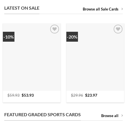
LATEST ON SALE
Browse all Sale Cards
-10%
-20%
$
59.93
Oorspronkelijke
$
53.93
Huidige
$
29.96
Oorspronkelijke
$
23.97
Huidige
prijs
prijs
prijs
prijs
was:
is:
was:
is:
$59.93.
$53.93.
$29.96.
$23.97.
FEATURED GRADED SPORTS CARDS
Browse all