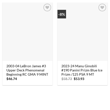
-8%
2003-04 LeBron James #3
2023-24 Manu Ginobili
Upper Deck Phenomenal
#190 Panini Prizm Blue Ice
Beginning RC GMA 9 MINT
Prizm /125 PSA 9 MT
$
46.74
$
58.73
Oorspronkelijke
$
53.93
Huidige
prijs
prijs
was:
is:
$58.73.
$53.93.