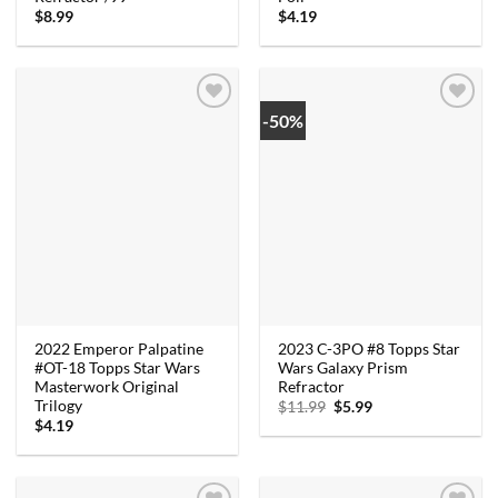
$
8.99
$
4.19
-50%
2022 Emperor Palpatine
2023 C-3PO #8 Topps Star
#OT-18 Topps Star Wars
Wars Galaxy Prism
Masterwork Original
Refractor
Trilogy
Oorspronkelijke
Huidige
$
11.99
$
5.99
prijs
prijs
$
4.19
was:
is:
$11.99.
$5.99.