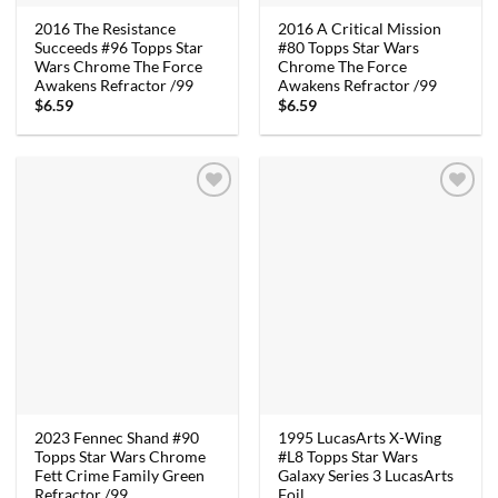
2016 The Resistance
2016 A Critical Mission
Succeeds #96 Topps Star
#80 Topps Star Wars
Wars Chrome The Force
Chrome The Force
Awakens Refractor /99
Awakens Refractor /99
$
6.59
$
6.59
2023 Fennec Shand #90
1995 LucasArts X-Wing
Topps Star Wars Chrome
#L8 Topps Star Wars
Fett Crime Family Green
Galaxy Series 3 LucasArts
Refractor /99
Foil