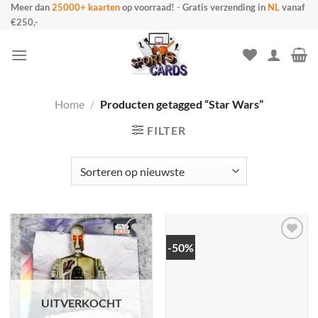
Ga
Meer dan
25000+ kaarten
op voorraad!
-
Gratis verzending in
NL
vanaf
€250,-
naar
inhoud
Home
/
Producten getagged “Star Wars”
FILTER
-50%
UITVERKOCHT