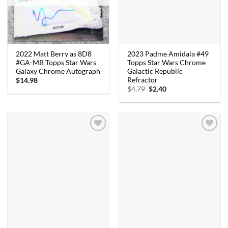
2022 Matt Berry as 8D8
2023 Padme Amidala #49
#GA-MB Topps Star Wars
Topps Star Wars Chrome
Galaxy Chrome Autograph
Galactic Republic
Refractor
$
14.98
Oorspronkelijke
Huidige
$
4.79
$
2.40
prijs
prijs
was:
is:
$4.79.
$2.40.