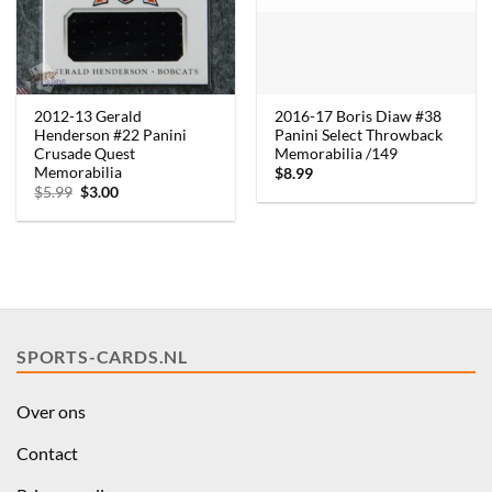
2012-13 Gerald
2016-17 Boris Diaw #38
Henderson #22 Panini
Panini Select Throwback
Crusade Quest
Memorabilia /149
Memorabilia
$
8.99
Oorspronkelijke
Huidige
$
5.99
$
3.00
prijs
prijs
was:
is:
$5.99.
$3.00.
SPORTS-CARDS.NL
Over ons
Contact