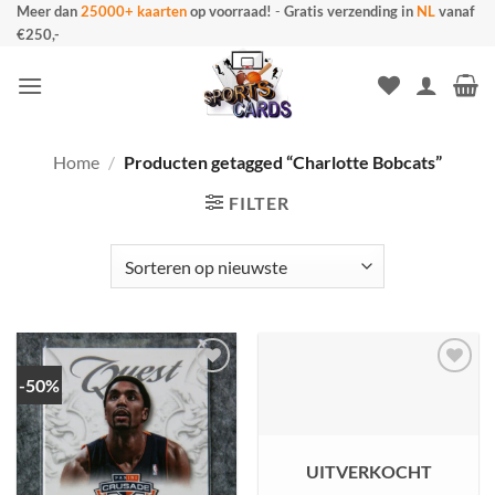
Ga
Meer dan
25000+ kaarten
op voorraad!
-
Gratis verzending in
NL
vanaf
€250,-
naar
inhoud
Home
/
Producten getagged “Charlotte Bobcats”
FILTER
-50%
UITVERKOCHT