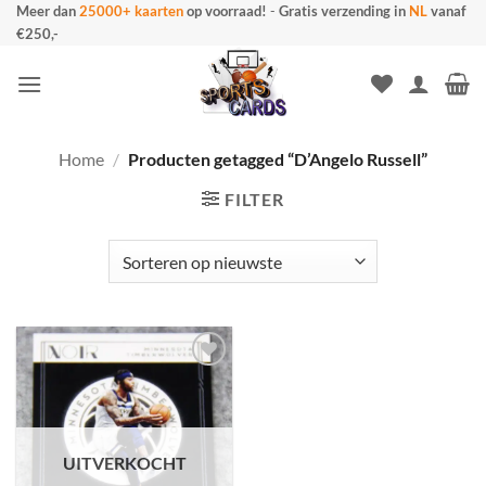
Ga
Meer dan
25000+ kaarten
op voorraad!
-
Gratis verzending in
NL
vanaf
€250,-
naar
inhoud
Home
/
Producten getagged “D’Angelo Russell”
FILTER
UITVERKOCHT