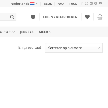
Nederlands
BLOG
FAQ
TAGS
LOGIN / REGISTREREN
O POP!
JERSEYS
MEER
Enig resultaat