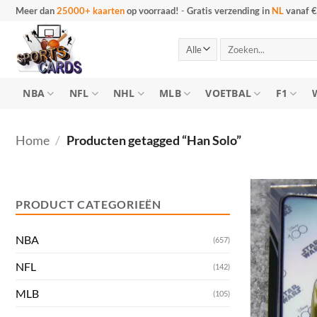
Ga
Meer dan
25000+ kaarten
op voorraad!
-
Gratis verzending in
NL
vanaf €
naar
inhoud
Zoeken
naar:
NBA
NFL
NHL
MLB
VOETBAL
F1
Home
/
Producten getagged “Han Solo”
Min.
Max.
prijs
prijs
PRODUCT CATEGORIEËN
NBA
(657)
NFL
(142)
MLB
(105)