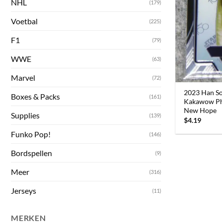
NHL
(179)
Voetbal
(225)
F1
(79)
WWE
(63)
Marvel
(72)
2023 Han S
Boxes & Packs
(161)
Kakawow Ph
New Hope
Supplies
(139)
$
4.19
Funko Pop!
(146)
Bordspellen
(9)
Meer
(316)
Jerseys
(11)
MERKEN