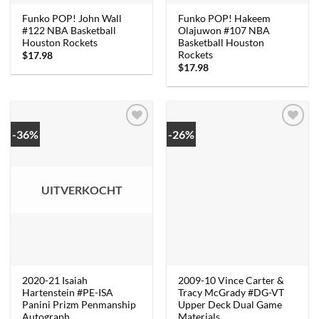
Funko POP! John Wall
Funko POP! Hakeem
#122 NBA Basketball
Olajuwon #107 NBA
Houston Rockets
Basketball Houston
Rockets
$
17.98
$
17.98
-36%
-26%
UITVERKOCHT
2020-21 Isaiah
2009-10 Vince Carter &
Hartenstein #PE-ISA
Tracy McGrady #DG-VT
Panini Prizm Penmanship
Upper Deck Dual Game
Autograph
Materials