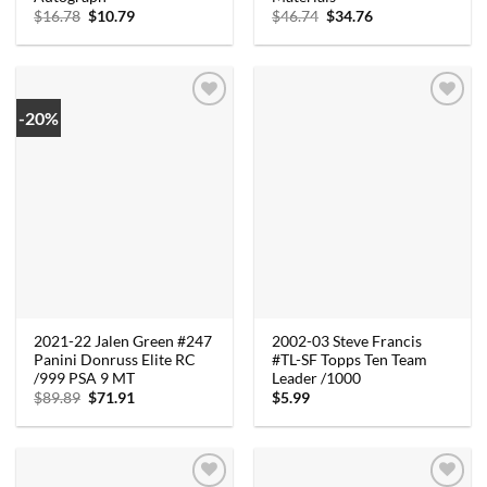
Oorspronkelijke
Huidige
Oorspronkelijke
Huidige
$
16.78
$
10.79
$
46.74
$
34.76
prijs
prijs
prijs
prijs
was:
is:
was:
is:
$16.78.
$10.79.
$46.74.
$34.76.
-20%
2021-22 Jalen Green #247
2002-03 Steve Francis
Panini Donruss Elite RC
#TL-SF Topps Ten Team
/999 PSA 9 MT
Leader /1000
Oorspronkelijke
Huidige
$
89.89
$
71.91
$
5.99
prijs
prijs
was:
is:
$89.89.
$71.91.