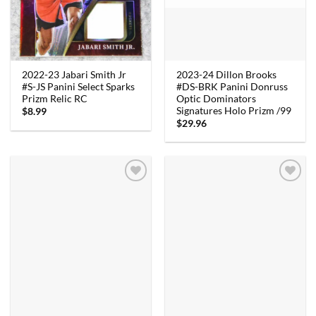
2023-24 Dillon Brooks
2022-23 Jabari Smith Jr
#DS-BRK Panini Donruss
#S-JS Panini Select Sparks
Optic Dominators
Prizm Relic RC
Signatures Holo Prizm /99
$
8.99
$
29.96