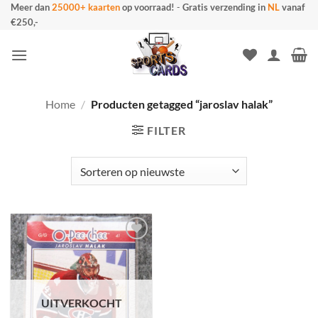
Ga
Meer dan
25000+ kaarten
op voorraad!
-
Gratis verzending in
NL
vanaf
€250,-
naar
inhoud
Home
/
Producten getagged “jaroslav halak”
FILTER
UITVERKOCHT