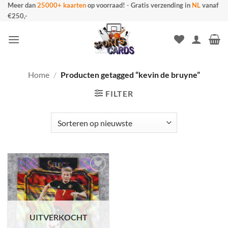
Ga
Meer dan
25000+ kaarten
op voorraad!
-
Gratis verzending in
NL
vanaf
€250,-
naar
inhoud
Home
/
Producten getagged “kevin de bruyne”
FILTER
UITVERKOCHT