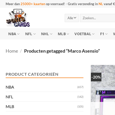
Ga
Meer dan
25000+ kaarten
op voorraad!
-
Gratis verzending in
NL
vanaf €
naar
inhoud
Zoeken
naar:
NBA
NFL
NHL
MLB
VOETBAL
F1
Home
/
Producten getagged “Marco Asensio”
Min.
Max.
prijs
prijs
PRODUCT CATEGORIEËN
-20%
NBA
(657)
NFL
(142)
MLB
(105)