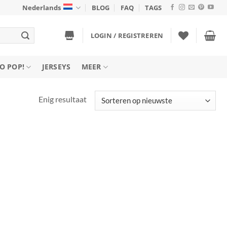
Nederlands
BLOG
FAQ
TAGS
LOGIN / REGISTREREN
O POP!
JERSEYS
MEER
Enig resultaat