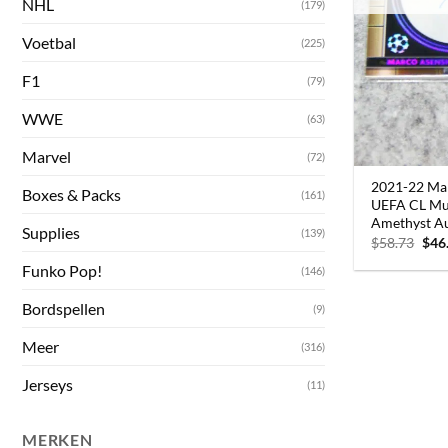
NHL
(179)
Voetbal
(225)
F1
(79)
WWE
(63)
Marvel
(72)
2021-22 Ma
Boxes & Packs
(161)
UEFA CL Mus
Amethyst A
Supplies
(139)
Oors
$
58.73
$
46
prij
was
Funko Pop!
(146)
$58.
Bordspellen
(9)
Meer
(316)
Jerseys
(11)
MERKEN