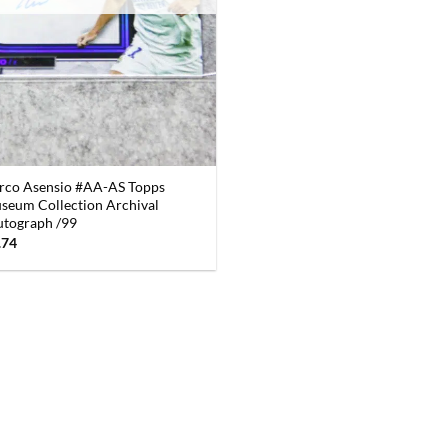
rco Asensio #AA-AS Topps
eum Collection Archival
utograph /99
pronkelijke
Huidige
.74
s
prijs
:
is:
73.
$46.74.