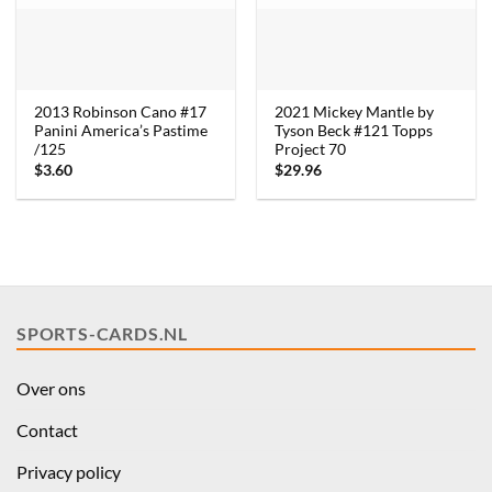
2013 Robinson Cano #17
2021 Mickey Mantle by
Panini America’s Pastime
Tyson Beck #121 Topps
/125
Project 70
$
3.60
$
29.96
SPORTS-CARDS.NL
Over ons
Contact
Privacy policy