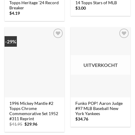
Topps Heritage ’24 Record
14 Topps Stars of MLB
Breaker
$
3.00
$
4.19
-29%
UITVERKOCHT
1996 Mickey Mantle #2
Funko POP! Aaron Judge
Topps Chrome
#97 MLB Baseball New
Commemorative Set 1952
York Yankees
#311 Reprint
$
34.76
Oorspronkelijke
Huidige
$
41.95
$
29.96
prijs
prijs
was:
is: