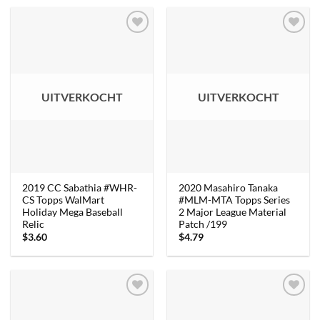
$41.95.
$29.96.
UITVERKOCHT
UITVERKOCHT
2019 CC Sabathia #WHR-
2020 Masahiro Tanaka
CS Topps WalMart
#MLM-MTA Topps Series
Holiday Mega Baseball
2 Major League Material
Relic
Patch /199
$
3.60
$
4.79