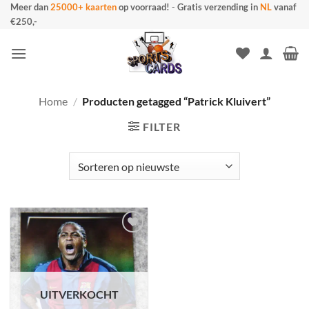
Ga
Meer dan
25000+ kaarten
op voorraad!
-
Gratis verzending in
NL
vanaf
€250,-
naar
inhoud
Home
/
Producten getagged “Patrick Kluivert”
FILTER
UITVERKOCHT