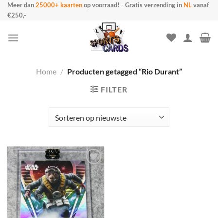
Ga
Meer dan
25000+ kaarten
op voorraad!
-
Gratis verzending in
NL
vanaf
€250,-
naar
inhoud
Home
/
Producten getagged “Rio Durant”
FILTER