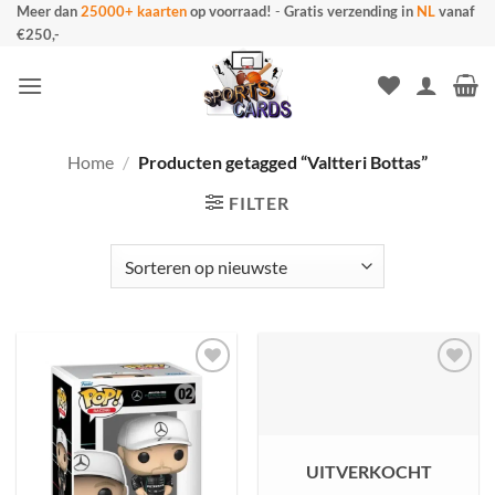
Ga
Meer dan
25000+ kaarten
op voorraad!
-
Gratis verzending in
NL
vanaf
€250,-
naar
inhoud
Home
/
Producten getagged “Valtteri Bottas”
FILTER
UITVERKOCHT