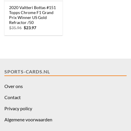
2020 Valtteri Bottas #151
Topps Chrome F1 Grand
Prix Winner US Gold
Refractor /50
Oorspronkelijke
Huidige
$
35.96
$
23.97
prijs
prijs
was:
is:
$35.96.
$23.97.
SPORTS-CARDS.NL
Over ons
Contact
Privacy policy
Algemene voorwaarden