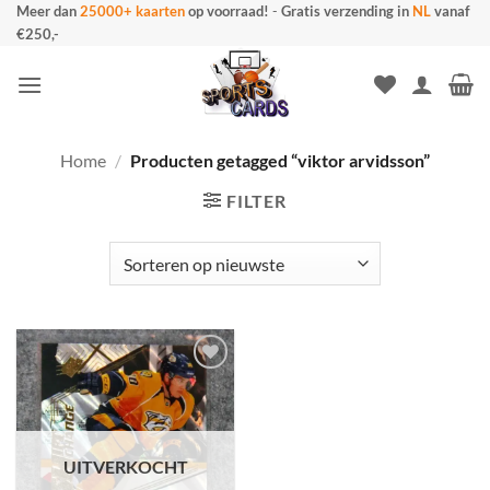
Ga
Meer dan
25000+ kaarten
op voorraad!
-
Gratis verzending in
NL
vanaf
€250,-
naar
inhoud
Home
/
Producten getagged “viktor arvidsson”
FILTER
UITVERKOCHT