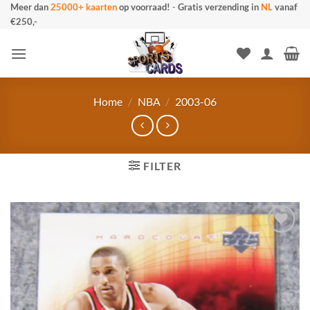
Ga
Meer dan
25000+ kaarten
op voorraad!
-
Gratis verzending in
NL
vanaf
€250,-
naar
inhoud
Home
/
NBA
/
2003-06
FILTER