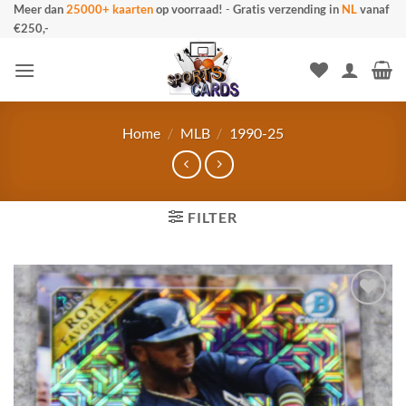
Ga
Meer dan
25000+ kaarten
op voorraad!
-
Gratis verzending in
NL
vanaf
€250,-
naar
inhoud
Home
/
MLB
/
1990-25
FILTER