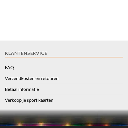
prijs
s:
$2.40.
KLANTENSERVICE
FAQ
Verzendkosten en retouren
Betaal informatie
Verkoop je sport kaarten