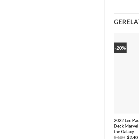
GERELA
-20%
2022 Lee Pa
Deck Marvel 
the Galaxy
Oorsp
$
3.00
$
2.40