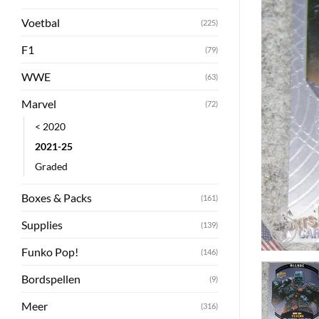
Voetbal
(225)
F1
(79)
WWE
(63)
Marvel
(72)
< 2020
2021-25
Graded
Boxes & Packs
(161)
Supplies
(139)
Funko Pop!
(146)
Bordspellen
(9)
Meer
(316)