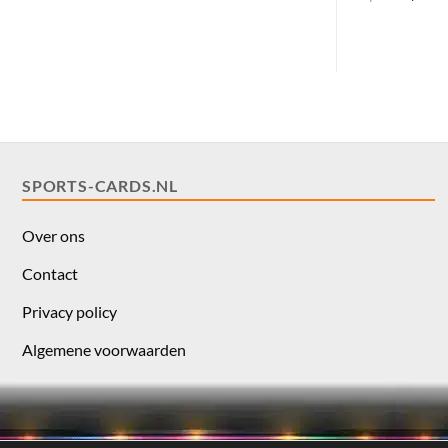
prijs
was:
i
$3.00.
SPORTS-CARDS.NL
Over ons
Contact
Privacy policy
Algemene voorwaarden