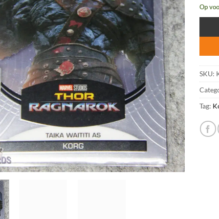
Op voo
SKU:
K
Categ
Tag:
K