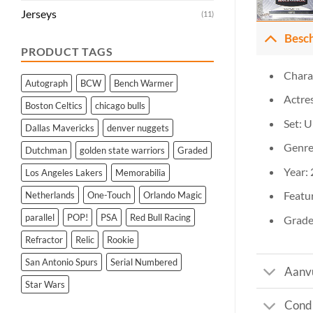
Jerseys
(11)
Besch
PRODUCT TAGS
Chara
Autograph
BCW
Bench Warmer
Actres
Boston Celtics
chicago bulls
Set: U
Dallas Mavericks
denver nuggets
Genre
Dutchman
golden state warriors
Graded
Year:
Los Angeles Lakers
Memorabilia
Featur
Netherlands
One-Touch
Orlando Magic
parallel
POP!
PSA
Red Bull Racing
Grade
Refractor
Relic
Rookie
San Antonio Spurs
Serial Numbered
Aanvu
Star Wars
Condi