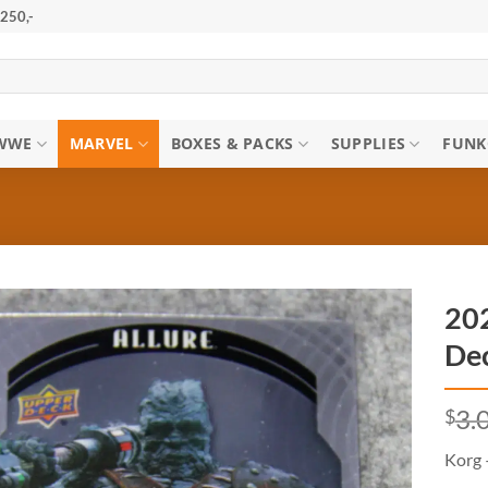
250,-
WWE
MARVEL
BOXES & PACKS
SUPPLIES
FUNK
202
Dec
$
3.
Korg 