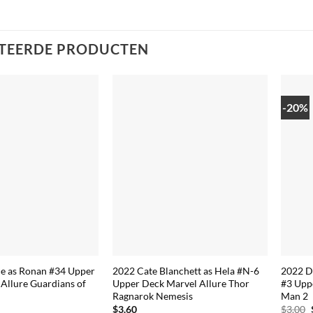
TEERDE PRODUCTEN
-20%
ce as Ronan #34 Upper
2022 Cate Blanchett as Hela #N-6
2022 D
Allure Guardians of
Upper Deck Marvel Allure Thor
#3 Upp
Ragnarok Nemesis
Man 2
ronkelijke
Huidige
$
3.60
$
3.00