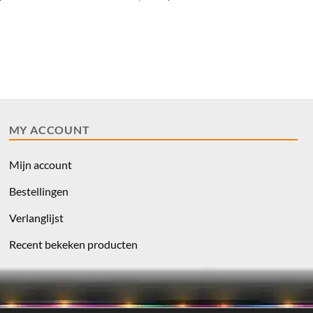
prijs
prijs
prijs
prijs
was:
is:
was:
is:
$3.00.
$2.40.
$3.00.
$2.40.
MY ACCOUNT
Mijn account
Bestellingen
Verlanglijst
Recent bekeken producten