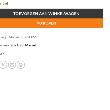
$3.00.
$2.40.
rraad
TOEVOEGEN AAN WINKELWAGEN
NU KOPEN
org - Marvel - Card #66
orieën:
2021-25
,
Marvel
org