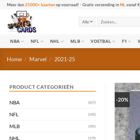
Ga
Meer dan
25000+ kaarten
op voorraad!
-
Gratis verzending in
NL
vanaf €
naar
inhoud
Zoeken
naar:
NBA
NFL
NHL
MLB
VOETBAL
F1
Home
/
Marvel
/
2021-25
PRODUCT CATEGORIEËN
-20%
NBA
(657)
NFL
(142)
MLB
(105)
NHL
(179)