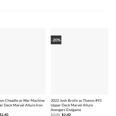
-20%
on Cheadle as War Machine
2022 Josh Brolin as Thanos #93
er Deck Marvel Allure Iron
Upper Deck Marvel Allure
Avengers Endgame
Oorspronkelijke
Huidige
Oorspronkelijke
Huidige
$
2.40
$
3.00
$
2.40