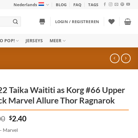
Nederlands
BLOG
FAQ
TAGS
LOGIN / REGISTREREN
O POP!
JERSEYS
MEER
2 Taika Waititi as Korg #66 Upper
k Marvel Allure Thor Ragnarok
Oorspronkelijke
Huidige
00
$
2.40
prijs
prijs
– Marvel
was:
is: