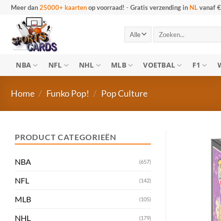
Ga
Meer dan
25000+ kaarten
op voorraad!
-
Gratis verzending in
NL
vanaf €
naar
inhoud
Zoeken
naar:
NBA
NFL
NHL
MLB
VOETBAL
F1
Home
/
Funko Pop!
/
Pop Culture
PRODUCT CATEGORIEËN
NBA
(657)
NFL
(142)
MLB
(105)
NHL
(179)