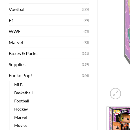
Voetbal
(225)
F1
(79)
WWE
(63)
Marvel
(72)
Boxes & Packs
(161)
Supplies
(139)
Funko Pop!
(146)
MLB
Basketball
Football
Hockey
Marvel
Movies