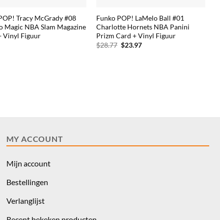
POP! Tracy McGrady #08
Funko POP! LaMelo Ball #01
o Magic NBA Slam Magazine
Charlotte Hornets NBA Panini
 Vinyl Figuur
Prizm Card + Vinyl Figuur
Oorspronkelijke
Huidige
$
28.77
$
23.97
prijs
prijs
was:
is:
$28.77.
$23.97.
MY ACCOUNT
Mijn account
Bestellingen
Verlanglijst
Recent bekeken producten