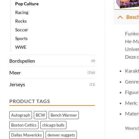
Pop Culture
Racing
Besch
Rocks
Soccer
Funko
Sports
He-Man
WWE
Univer
Deze c
Bordspellen
(9)
Karak
Meer
(316)
Genres
Jerseys
(11)
Figuur
PRODUCT TAGS
Merk:
Materi
Autograph
BCW
Bench Warmer
Boston Celtics
chicago bulls
Waarsch
Dallas Mavericks
denver nuggets