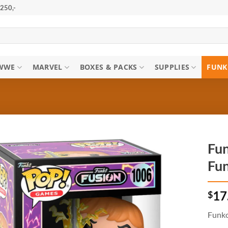
250,-
WWE
MARVEL
BOXES & PACKS
SUPPLIES
FUNK
Fu
Fun
$
17
Funko