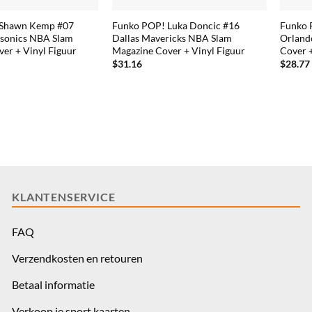
 Shawn Kemp #07
Funko POP! Luka Doncic #16
Funko 
rsonics NBA Slam
Dallas Mavericks NBA Slam
Orland
er + Vinyl Figuur
Magazine Cover + Vinyl Figuur
Cover +
$
31.16
$
28.77
KLANTENSERVICE
FAQ
Verzendkosten en retouren
Betaal informatie
Verkoop je sport kaarten