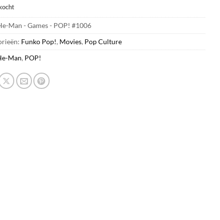
kocht
He-Man - Games - POP! #1006
orieën:
Funko Pop!
,
Movies
,
Pop Culture
He-Man
,
POP!