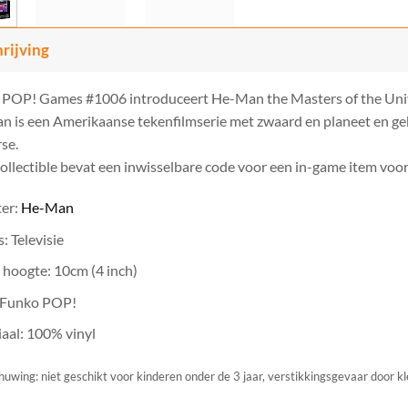
rijving
 POP! Games #1006 introduceert He-Man the Masters of the Univ
 is een Amerikaanse tekenfilmserie met zwaard en planeet en ge
se.
ollectible bevat een inwisselbare code voor een in-game item voo
ter:
He-Man
: Televisie
 hoogte: 10cm (4 inch)
 Funko POP!
aal: 100% vinyl
uwing: niet geschikt voor kinderen onder de 3 jaar, verstikkingsgevaar door k