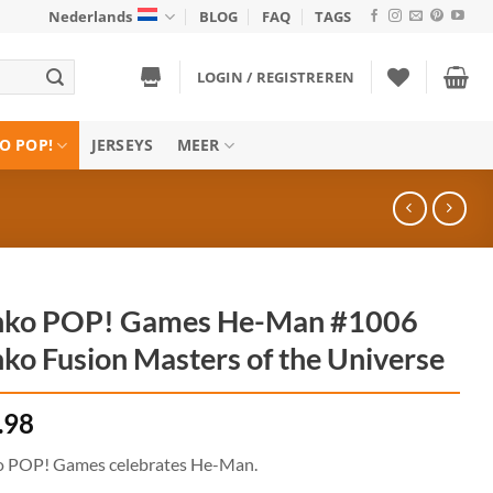
Nederlands
BLOG
FAQ
TAGS
LOGIN / REGISTREREN
O POP!
JERSEYS
MEER
nko POP! Games He-Man #1006
ko Fusion Masters of the Universe
.98
 POP! Games celebrates He-Man.