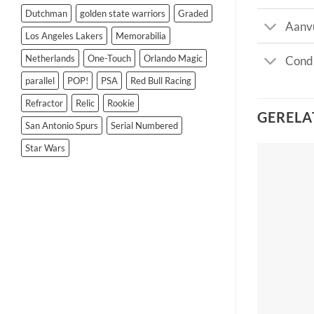
Dutchman
golden state warriors
Graded
Aanvu
Los Angeles Lakers
Memorabilia
Netherlands
One-Touch
Orlando Magic
Condi
parallel
POP!
PSA
Red Bull Racing
Refractor
Relic
Rookie
GERELA
San Antonio Spurs
Serial Numbered
Star Wars