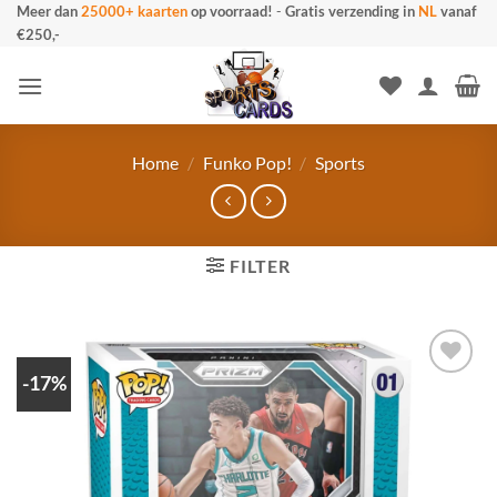
Ga
Meer dan
25000+ kaarten
op voorraad!
-
Gratis verzending in
NL
vanaf
€250,-
naar
inhoud
Home
/
Funko Pop!
/
Sports
FILTER
-17%