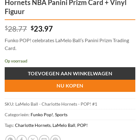
Hornets NBA Panini Prizm Card + Vinyl
Figuur
Oorspronkelijke
Huidige
28.77
23.97
$
$
prijs
prijs
Funko POP! celebrates LaMelo Ball’s Panini Prizm Trading
was:
is:
Card.
$28.77.
$23.97.
Op voorraad
TOEVOEGEN AAN WINKELWAGEN
NU KOPEN
SKU:
LaMelo Ball - Charlotte Hornets - POP! #1
Categorieën:
Funko Pop!
,
Sports
Tags:
Charlotte Hornets
,
LaMelo Ball
,
POP!