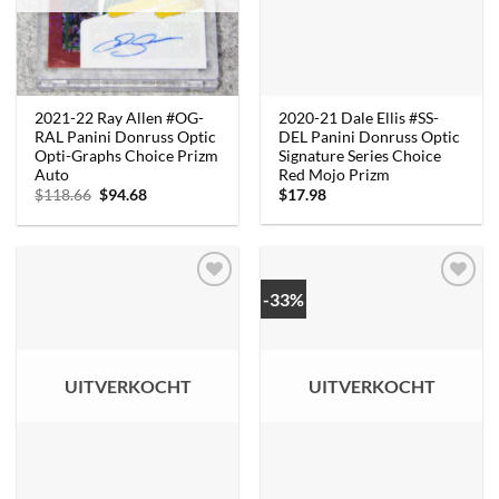
2020-21 Dale Ellis #SS-
2021-22 Ray Allen #OG-
DEL Panini Donruss Optic
RAL Panini Donruss Optic
Signature Series Choice
Opti-Graphs Choice Prizm
Red Mojo Prizm
Auto
Oorspronkelijke
Huidige
$
17.98
$
118.66
$
94.68
prijs
prijs
was:
is:
$118.66.
$94.68.
-33%
UITVERKOCHT
UITVERKOCHT