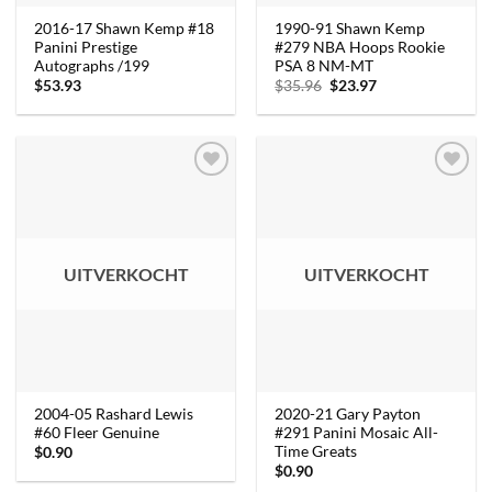
2016-17 Shawn Kemp #18
1990-91 Shawn Kemp
Panini Prestige
#279 NBA Hoops Rookie
Autographs /199
PSA 8 NM-MT
Oorspronkelijke
Huidige
$
53.93
$
35.96
$
23.97
prijs
prijs
was:
is:
$35.96.
$23.97.
UITVERKOCHT
UITVERKOCHT
2004-05 Rashard Lewis
2020-21 Gary Payton
#60 Fleer Genuine
#291 Panini Mosaic All-
Time Greats
$
0.90
$
0.90