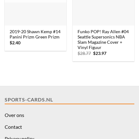
2019-20 Shawn Kemp #14
Funko POP! Ray Allen #04
Panini Prizm Green Prizm
Seattle Supersonics NBA
Slam Magazine Cover +
$
2.40
Vinyl Figuur
Oorspronkelijke
Huidige
$
28.77
$
23.97
prijs
prijs
was:
is:
$28.77.
$23.97.
SPORTS-CARDS.NL
Over ons
Contact
Privacy policy