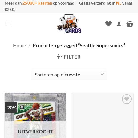
Ga
Meer dan
25000+ kaarten
op voorraad!
-
Gratis verzending in
NL
vanaf
€250,-
naar
inhoud
Home
/
Producten getagged “Seattle Supersonics”
FILTER
-20%
UITVERKOCHT