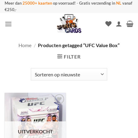
Ga
Meer dan
25000+ kaarten
op voorraad!
-
Gratis verzending in
NL
vanaf
€250,-
naar
inhoud
Home
/
Producten getagged “UFC Value Box”
FILTER
UITVERKOCHT