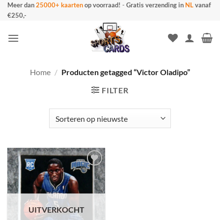
Ga
Meer dan
25000+ kaarten
op voorraad!
-
Gratis verzending in
NL
vanaf
€250,-
naar
inhoud
Home
/
Producten getagged “Victor Oladipo”
FILTER
UITVERKOCHT