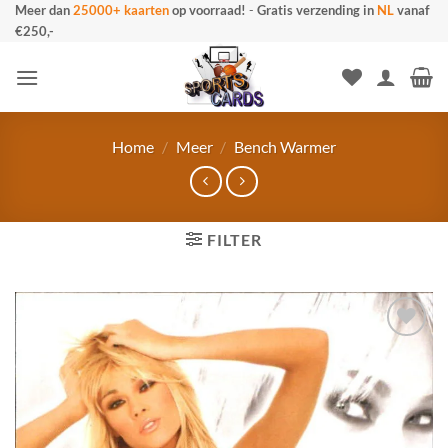
Ga
Meer dan
25000+ kaarten
op voorraad!
-
Gratis verzending in
NL
vanaf
€250,-
naar
inhoud
Home
/
Meer
/
Bench Warmer
FILTER