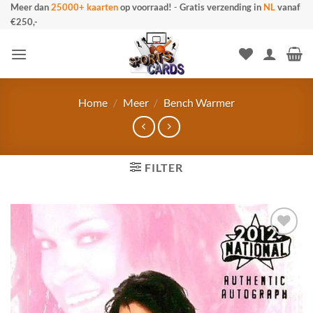
Ga
Meer dan
25000+ kaarten
op voorraad!
-
Gratis verzending in
NL
vanaf
€250,-
naar
inhoud
Home
/
Meer
/
Bench Warmer
FILTER