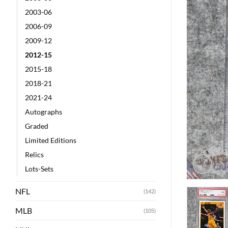
2003-06
2006-09
2009-12
2012-15
2015-18
2018-21
2021-24
Autographs
Graded
Limited Editions
Relics
Lots-Sets
NFL
(142)
MLB
(105)