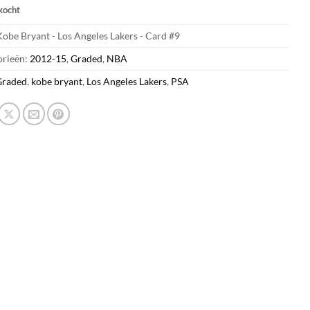
kocht
obe Bryant - Los Angeles Lakers - Card #9
orieën:
2012-15
,
Graded
,
NBA
Graded
,
kobe bryant
,
Los Angeles Lakers
,
PSA