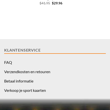
Oorspronkelijke
Huidige
$
41.95
$
29.96
prijs
prijs
was:
is:
$41.95.
$29.96.
KLANTENSERVICE
FAQ
Verzendkosten en retouren
Betaal informatie
Verkoop je sport kaarten