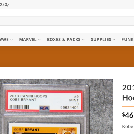
250,-
WWE
MARVEL
BOXES & PACKS
SUPPLIES
FUNK
201
Ho
$
46
Kobe 