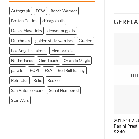
Autograph
BCW
Bench Warmer
GERELA
Boston Celtics
chicago bulls
Dallas Mavericks
denver nuggets
Dutchman
golden state warriors
Graded
Los Angeles Lakers
Memorabilia
Netherlands
One-Touch
Orlando Magic
parallel
POP!
PSA
Red Bull Racing
UI
Refractor
Relic
Rookie
San Antonio Spurs
Serial Numbered
Star Wars
2013-14 Vic
Panini Prest
$
2.40