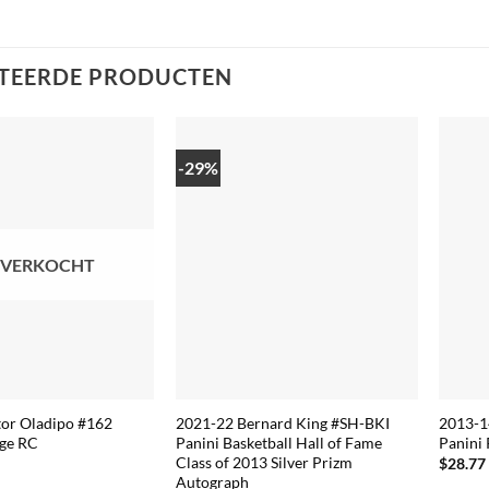
TEERDE PRODUCTEN
-29%
TVERKOCHT
tor Oladipo #162
2021-22 Bernard King #SH-BKI
2013-1
ige RC
Panini Basketball Hall of Fame
Panini 
Class of 2013 Silver Prizm
$
28.77
Autograph