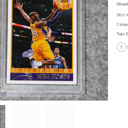
Uitver
SKU:
K
Categ
Tags: