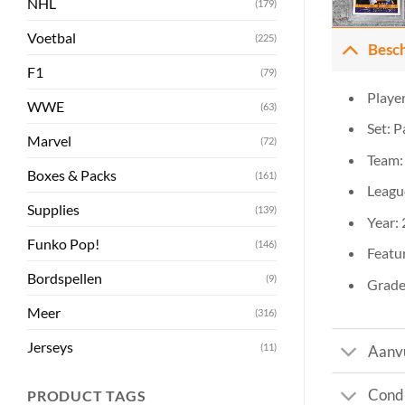
NHL
(179)
Voetbal
(225)
Besch
F1
(79)
Player
WWE
(63)
Set: 
Marvel
(72)
Team: 
Boxes & Packs
(161)
Leagu
Supplies
(139)
Year:
Funko Pop!
(146)
Featur
Bordspellen
(9)
Grade:
Meer
(316)
Jerseys
(11)
Aanvu
Condi
PRODUCT TAGS