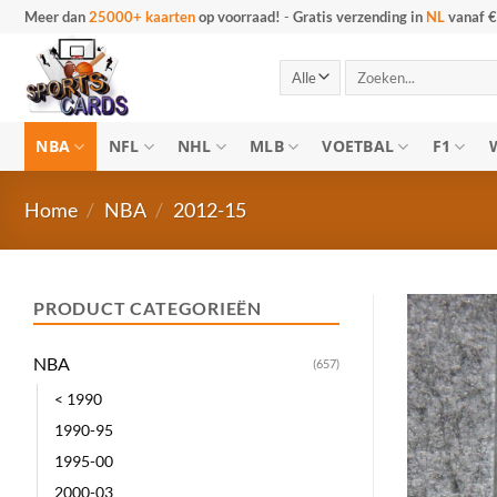
Ga
Meer dan
25000+ kaarten
op voorraad!
-
Gratis verzending in
NL
vanaf €
naar
inhoud
Zoeken
naar:
NBA
NFL
NHL
MLB
VOETBAL
F1
Home
/
NBA
/
2012-15
PRODUCT CATEGORIEËN
NBA
(657)
< 1990
1990-95
1995-00
2000-03