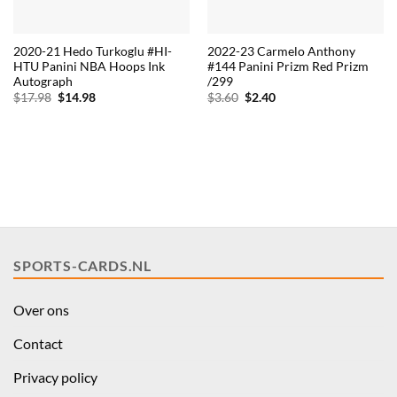
2020-21 Hedo Turkoglu #HI-
2022-23 Carmelo Anthony
HTU Panini NBA Hoops Ink
#144 Panini Prizm Red Prizm
Autograph
/299
Oorspronkelijke
Huidige
Oorspronkelijke
Huidige
$
17.98
$
14.98
$
3.60
$
2.40
prijs
prijs
prijs
prijs
was:
is:
was:
is:
$17.98.
$14.98.
$3.60.
$2.40.
SPORTS-CARDS.NL
Over ons
Contact
Privacy policy