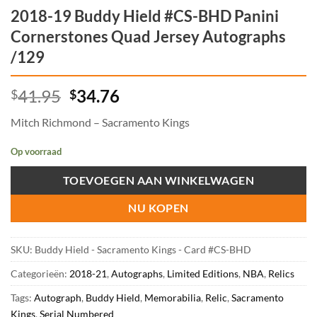
2018-19 Buddy Hield #CS-BHD Panini
Cornerstones Quad Jersey Autographs
/129
Oorspronkelijke
Huidige
41.95
34.76
$
$
prijs
prijs
Mitch Richmond – Sacramento Kings
was:
is:
$41.95.
$34.76.
Op voorraad
TOEVOEGEN AAN WINKELWAGEN
NU KOPEN
SKU:
Buddy Hield - Sacramento Kings - Card #CS-BHD
Categorieën:
2018-21
,
Autographs
,
Limited Editions
,
NBA
,
Relics
Tags:
Autograph
,
Buddy Hield
,
Memorabilia
,
Relic
,
Sacramento
Kings
,
Serial Numbered