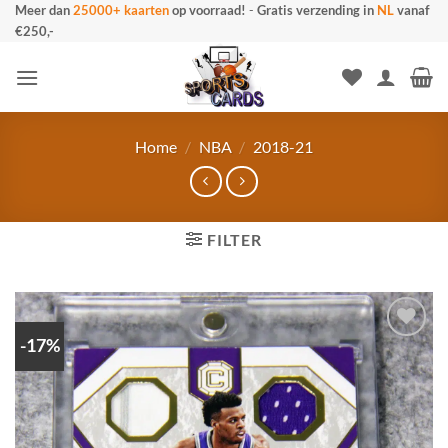
Ga
Meer dan
25000+ kaarten
op voorraad!
-
Gratis verzending in
NL
vanaf
€250,-
naar
inhoud
Home
/
NBA
/
2018-21
FILTER
-17%