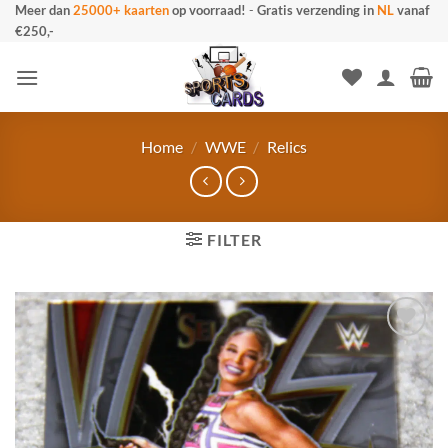
Ga
Meer dan
25000+ kaarten
op voorraad!
-
Gratis verzending in
NL
vanaf
€250,-
naar
inhoud
Home
/
WWE
/
Relics
FILTER