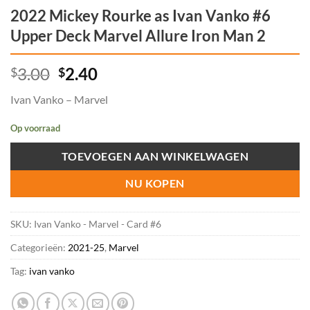
2022 Mickey Rourke as Ivan Vanko #6
Upper Deck Marvel Allure Iron Man 2
Oorspronkelijke
Huidige
3.00
2.40
$
$
prijs
prijs
Ivan Vanko – Marvel
was:
is:
$3.00.
$2.40.
Op voorraad
TOEVOEGEN AAN WINKELWAGEN
NU KOPEN
SKU:
Ivan Vanko - Marvel - Card #6
Categorieën:
2021-25
,
Marvel
Tag:
ivan vanko