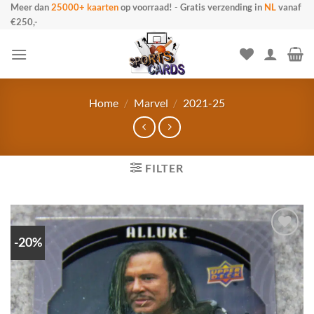
Ga
Meer dan
25000+ kaarten
op voorraad!
-
Gratis verzending in
NL
vanaf
€250,-
naar
inhoud
Home
/
Marvel
/
2021-25
FILTER
-20%