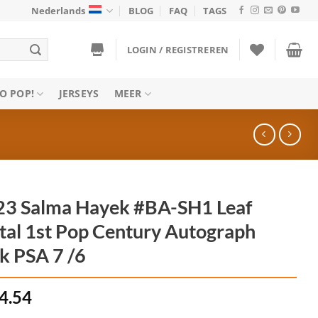
Nederlands
BLOG
FAQ
TAGS
LOGIN / REGISTREREN
O POP!
JERSEYS
MEER
23 Salma Hayek #BA-SH1 Leaf
al 1st Pop Century Autograph
k PSA 7 /6
4.54