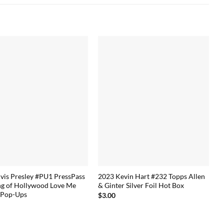
lvis Presley #PU1 PressPass
2023 Kevin Hart #232 Topps Allen
ng of Hollywood Love Me
& Ginter Silver Foil Hot Box
 Pop-Ups
$
3.00