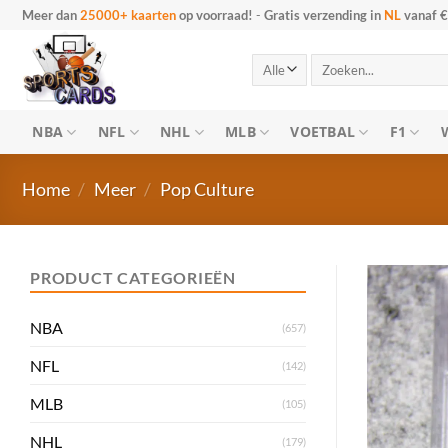
Ga
Meer dan
25000+ kaarten
op voorraad!
-
Gratis verzending in
NL
vanaf €
naar
inhoud
Zoeken
naar:
NBA
NFL
NHL
MLB
VOETBAL
F1
Home
/
Meer
/
Pop Culture
PRODUCT CATEGORIEËN
NBA
(657)
NFL
(142)
MLB
(105)
NHL
(179)