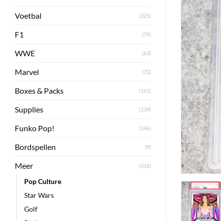
Voetbal
(225)
F1
(79)
WWE
(63)
Marvel
(72)
Boxes & Packs
(161)
Supplies
(139)
Funko Pop!
(146)
Bordspellen
(9)
Meer
(316)
Pop Culture
Star Wars
Golf