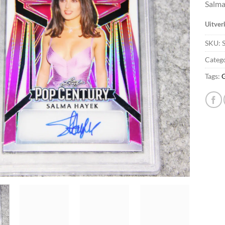
Salma
Uitver
SKU:
Categ
Tags: