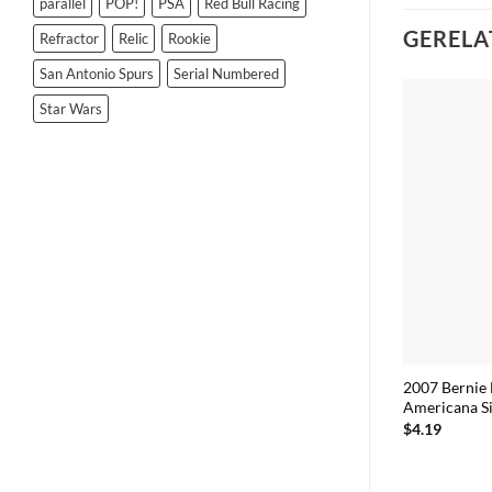
parallel
POP!
PSA
Red Bull Racing
GERELA
Refractor
Relic
Rookie
San Antonio Spurs
Serial Numbered
Star Wars
2007 Bernie
Americana Si
$
4.19