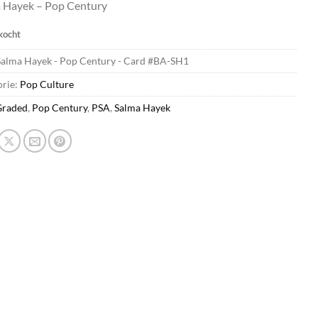
 Hayek – Pop Century
kocht
Salma Hayek - Pop Century - Card #BA-SH1
orie:
Pop Culture
Graded
,
Pop Century
,
PSA
,
Salma Hayek