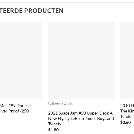
TEERDE PRODUCTEN
Uitverkocht
 Mac #99 Donruss
2010 E
lver Proof /250
The Ki
2021 Space Jam #50 Upper Deck A
Tender
New Elgacy LeBron James Bugs and
$
0.60
Tweety
$
1.80