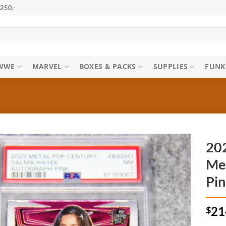
250,-
WWE
MARVEL
BOXES & PACKS
SUPPLIES
FUNK
20
Met
Pin
$
21