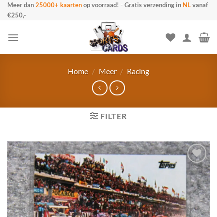
Ga
Meer dan
25000+ kaarten
op voorraad!
-
Gratis verzending in
NL
vanaf
€250,-
naar
inhoud
Home
/
Meer
/
Racing
FILTER