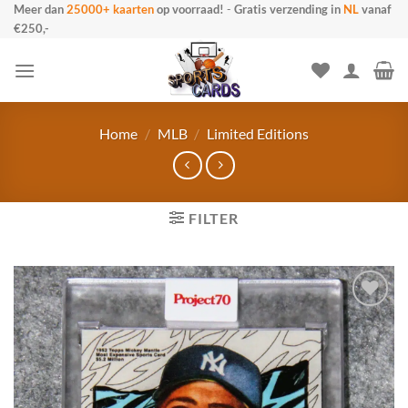
Ga
Meer dan
25000+ kaarten
op voorraad!
-
Gratis verzending in
NL
vanaf
€250,-
naar
inhoud
Home
/
MLB
/
Limited Editions
FILTER