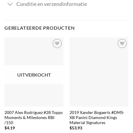
Conditie en verzendinformatie
GERELATEERDE PRODUCTEN
UITVERKOCHT
2007 Alex Rodriguez #28 Topps
2019 Xander Bogaerts #DMS-
Moments & Milestones RBI
XB Panini Diamond Kings
/150
Material Signatures
$
4.19
$
53.93