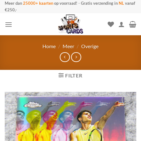
Ga
Meer dan
25000+ kaarten
op voorraad!
-
Gratis verzending in
NL
vanaf
€250,-
naar
inhoud
Home
/
Meer
/
Overige
FILTER